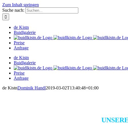
Zum Inhalt springen
Suche nach:
de Kistn
Buidlgalerie
Preise
Anfrage
de Kistn
Buidlgalerie
Preise
Anfrage
de Kistn
Dominik Handl
2019-03-02T13:40:48+01:00
UNSERE