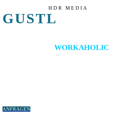
HDR MEDIA
GUSTL
UNSER
WORKAHOLIC
Unsere größte Box für maximalen Spaß!
Neben hochauflösende Bilder beinhaltet die Box einmalige
Technik mit einen Funk-Button und einen LED-Ring zur Anzeige
des Verarbeitungsstandes.
I
m Inneren arbeitet neueste Technik um auch Features wie
Greenscreen (optional zubuchbar) darzustellen.
ANFRAGEN